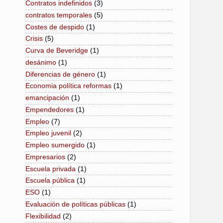
Contratos indefinidos
(3)
contratos temporales
(5)
Costes de despido
(1)
Crisis
(5)
Curva de Beveridge
(1)
desánimo
(1)
Diferencias de género
(1)
Economia política reformas
(1)
emancipación
(1)
Empendedores
(1)
Empleo
(7)
Empleo juvenil
(2)
Empleo sumergido
(1)
Empresarios
(2)
Escuela privada
(1)
Escuela pública
(1)
ESO
(1)
Evaluación de políticas públicas
(1)
Flexibilidad
(2)