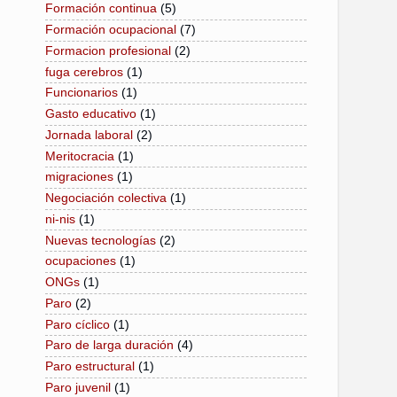
Formación continua
(5)
Formación ocupacional
(7)
Formacion profesional
(2)
fuga cerebros
(1)
Funcionarios
(1)
Gasto educativo
(1)
Jornada laboral
(2)
Meritocracia
(1)
migraciones
(1)
Negociación colectiva
(1)
ni-nis
(1)
Nuevas tecnologías
(2)
ocupaciones
(1)
ONGs
(1)
Paro
(2)
Paro cíclico
(1)
Paro de larga duración
(4)
Paro estructural
(1)
Paro juvenil
(1)