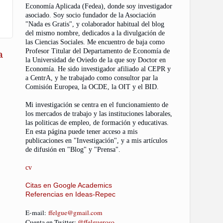
Economía Aplicada (Fedea), donde soy investigador
asociado. Soy socio fundador de la Asociación
"Nada es Gratis", y colaborador habitual del blog
del mismo nombre, dedicados a la divulgación de
las Ciencias Sociales. Me encuentro de baja como
Profesor Titular del Departamento de Economía de
a
la Universidad de Oviedo de la que soy Doctor en
Economía. He sido investigador afiliado al CEPR y
a CentrA, y he trabajado como consultor par la
Comisión Europea, la OCDE, la OIT y el BID.
Mi investigación se centra en el funcionamiento de
los mercados de trabajo y las instituciones laborales,
las politicas de empleo, de formación y educativas.
En esta página puede tener acceso a mis
publicaciones en "Investigación", y a mis artículos
de difusión en "Blog" y "Prensa".
cv
Citas en Google Academics
Referencias en Ideas-Repec
E-mail
:
ffelgue@gmail.com
Cuenta en Twitter:
@ffelgueroso