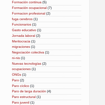
Formación continua
(5)
Formación ocupacional
(7)
Formacion profesional
(2)
fuga cerebros
(1)
Funcionarios
(1)
Gasto educativo
(1)
Jornada laboral
(2)
Meritocracia
(1)
migraciones
(1)
Negociación colectiva
(1)
ni-nis
(1)
Nuevas tecnologías
(2)
ocupaciones
(1)
ONGs
(1)
Paro
(2)
Paro cíclico
(1)
Paro de larga duración
(4)
Paro estructural
(1)
Paro juvenil
(1)