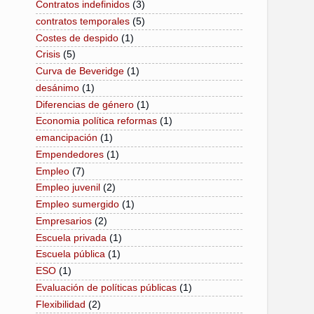
Contratos indefinidos
(3)
contratos temporales
(5)
Costes de despido
(1)
Crisis
(5)
Curva de Beveridge
(1)
desánimo
(1)
Diferencias de género
(1)
Economia política reformas
(1)
emancipación
(1)
Empendedores
(1)
Empleo
(7)
Empleo juvenil
(2)
Empleo sumergido
(1)
Empresarios
(2)
Escuela privada
(1)
Escuela pública
(1)
ESO
(1)
Evaluación de políticas públicas
(1)
Flexibilidad
(2)